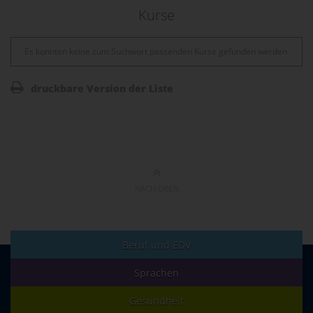
Kurse
Es konnten keine zum Suchwort passenden Kurse gefunden werden.
druckbare Version der Liste
NACH OBEN
Beruf und EDV
Sprachen
Gesundheit