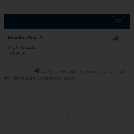
Toggle
Moodle - Test - 7
naviga
Mi., 04.06.2025
TH0007P
Kurs hat bereits begonnen, Anmeldung noch möglich!
druckbare Version der Liste
NACH OBEN