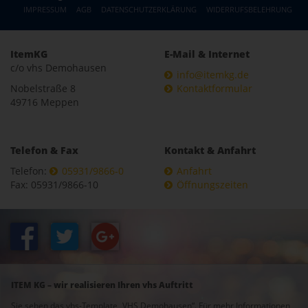
IMPRESSUM
AGB
DATENSCHUTZERKLÄRUNG
WIDERRUFSBELEHRUNG
ItemKG
E-Mail & Internet
c/o vhs Demohausen
info@itemkg.de
Nobelstraße 8
Kontaktformular
49716 Meppen
Telefon & Fax
Kontakt & Anfahrt
Telefon:
05931/9866-0
Anfahrt
Fax: 05931/9866-10
Öffnungszeiten
ITEM KG – wir realisieren Ihren vhs Auftritt
Sie sehen das vhs-Template „VHS Demohausen“. Für mehr Informationen