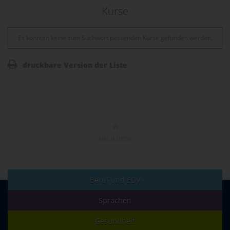
Kurse
Es konnten keine zum Suchwort passenden Kurse gefunden werden.
druckbare Version der Liste
NACH OBEN
Beruf und EDV
Sprachen
Gesundheit