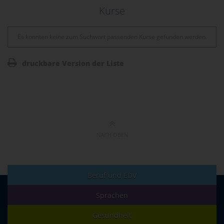
Kurse
Es konnten keine zum Suchwort passenden Kurse gefunden werden.
druckbare Version der Liste
NACH OBEN
Beruf und EDV
Sprachen
Gesundheit