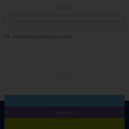
Kurse
Es konnten keine zum Suchwort passenden Kurse gefunden werden.
druckbare Version der Liste
NACH OBEN
Beruf und EDV
Sprachen
Gesundheit