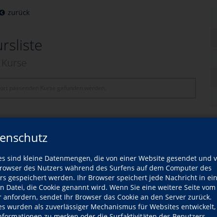
zurück
rsliste
Kurse
ort passenden Kurse gefunden werden.
enschutz
es sind kleine Datenmengen, die von einer Website gesendet und 
owser des Nutzers während des Surfens auf dem Computer des
rs gespeichert werden. Ihr Browser speichert jede Nachricht in ei
NACH OBEN
en Datei, die Cookie genannt wird. Wenn Sie eine weitere Seite vom
r anfordern, sendet Ihr Browser das Cookie an den Server zurück.
es wurden als zuverlässiger Mechanismus für Websites entwickelt
Informationen zu merken oder die Surfaktivitäten des Benutzers