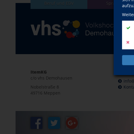
Beruf und EDV
Sprachen
aufzu
Weite
ItemKG
E-Mail 
c/o vhs Demohausen
info
Nobelstraße 8
Kont
49716 Meppen