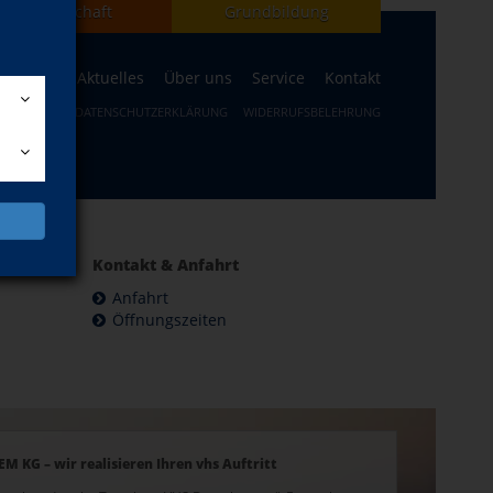
Gesellschaft
Grundbildung
ogramm
Aktuelles
Über uns
Service
Kontakt
SUM
AGB
DATENSCHUTZERKLÄRUNG
WIDERRUFSBELEHRUNG
Kontakt & Anfahrt
Anfahrt
Öffnungszeiten
EM KG – wir realisieren Ihren vhs Auftritt