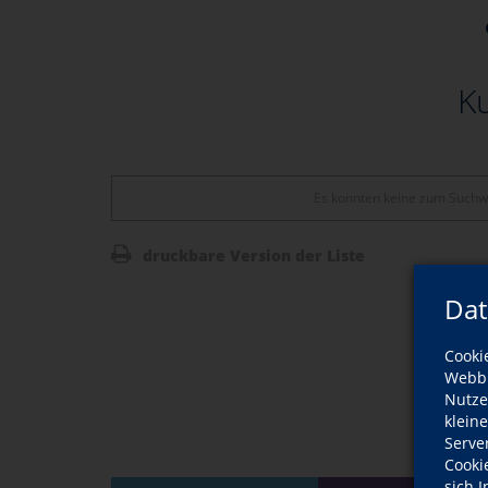
Ku
Es konnten keine zum Suchw
druckbare Version der Liste
Dat
Cooki
Webbr
Nutze
klein
Serve
Cooki
sich 