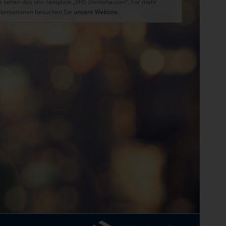
e sehen das vhs-Template „VHS Demohausen“. Für mehr
formationen besuchen Sie
unsere Website
.