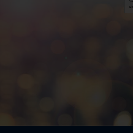
Si
In