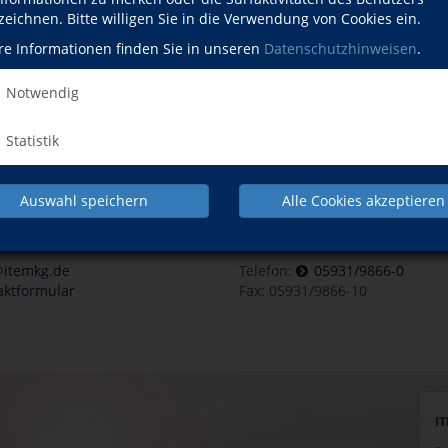
Gesundheit
Kultur
zeichnen. Bitte willigen Sie in die Verwendung von Cookies ein.
re Informationen finden Sie in unseren
Datenschutzhinweisen
.
Pr
Notwendig
IMPRES
Statistik
Auswahl speichern
Alle Cookies akzeptieren
& Internet
Telefon & Fax
@itemkg.de
Telefon:
05931/9866-0
aktformular
Fax: 05931/9866-10
IT