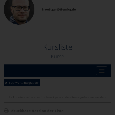
froettger@itemkg.de
Kursliste
Kurse
Toggle
Suchwort „integration“
naviga
Es konnten keine zum Suchwort passenden Kurse gefunden werden.
druckbare Version der Liste