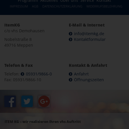
Programm
Aktuelles
Über uns
Service
Kontakt
IMPRESSUM
AGB
DATENSCHUTZERKLÄRUNG
WIDERRUFSBELEHRUNG
ItemKG
E-Mail & Internet
c/o vhs Demohausen
info@itemkg.de
Nobelstraße 8
Kontaktformular
49716 Meppen
Telefon & Fax
Kontakt & Anfahrt
Telefon:
05931/9866-0
Anfahrt
Fax: 05931/9866-10
Öffnungszeiten
ITEM KG – wir realisieren Ihren vhs Auftritt