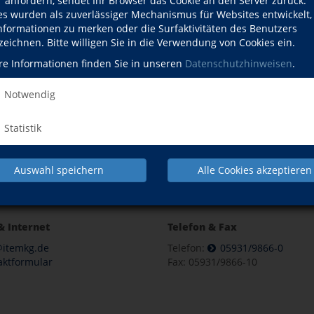
r anfordern, sendet Ihr Browser das Cookie an den Server zurück.
NACH OBEN
es wurden als zuverlässiger Mechanismus für Websites entwickelt
Informationen zu merken oder die Surfaktivitäten des Benutzers
zeichnen. Bitte willigen Sie in die Verwendung von Cookies ein.
re Informationen finden Sie in unseren
Datenschutzhinweisen
.
Gesundheit
Kultur
Notwendig
Pr
Statistik
IMPRES
Auswahl speichern
Alle Cookies akzeptieren
& Internet
Telefon & Fax
@itemkg.de
Telefon:
05931/9866-0
aktformular
Fax: 05931/9866-10