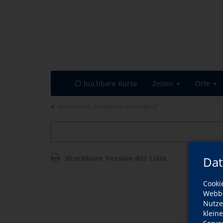
buchbare Kurse
Zeiten
Orte
sortiert nach „Startdatum, aufsteigend“
druckbare Version der Liste
Dat
Cooki
Webbr
Nutze
klein