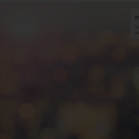
IT
Si
In