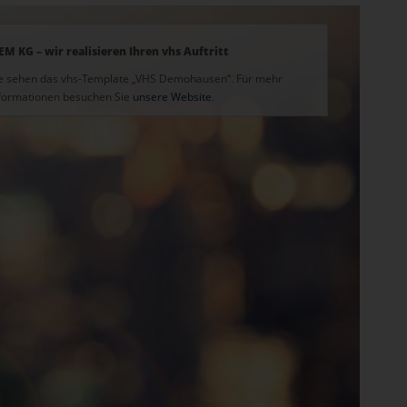
EM KG – wir realisieren Ihren vhs Auftritt
e sehen das vhs-Template „VHS Demohausen“. Für mehr
formationen besuchen Sie
unsere Website
.