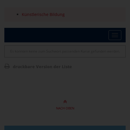
Künstlerische Bildung
Toggle
Es konnten keine zum Suchwort passenden Kurse gefunden werden.
naviga
druckbare Version der Liste
NACH OBEN