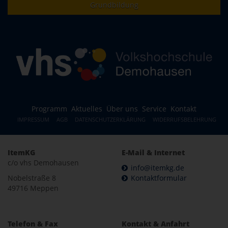
Grundbildung
Programm
Aktuelles
Über uns
Service
Kontakt
IMPRESSUM
AGB
DATENSCHUTZERKLÄRUNG
WIDERRUFSBELEHRUNG
ItemKG
E-Mail & Internet
c/o vhs Demohausen
info@itemkg.de
Nobelstraße 8
Kontaktformular
49716 Meppen
Telefon & Fax
Kontakt & Anfahrt