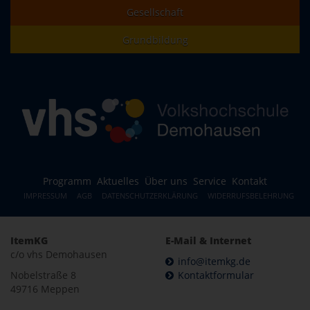
Gesellschaft
Grundbildung
Programm
Aktuelles
Über uns
Service
Kontakt
IMPRESSUM
AGB
DATENSCHUTZERKLÄRUNG
WIDERRUFSBELEHRUNG
ItemKG
E-Mail & Internet
c/o vhs Demohausen
info@itemkg.de
Nobelstraße 8
Kontaktformular
49716 Meppen