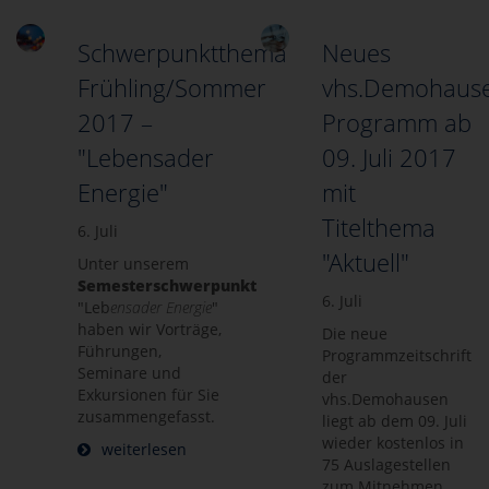
Schwerpunktthema
Neues
Frühling/Sommer
vhs.Demohaus
2017 –
Programm ab
"Lebensader
09. Juli 2017
Energie"
mit
Titelthema
6. Juli
"Aktuell"
Unter unserem
Semesterschwerpunkt
6. Juli
"Leb
ensader Energie
"
haben wir Vorträge,
Die neue
Führungen,
Programmzeitschrift
Seminare und
der
Exkursionen für Sie
vhs.Demohausen
zusammengefasst.
liegt ab dem 09. Juli
wieder kostenlos in
weiterlesen
75 Auslagestellen
zum Mitnehmen